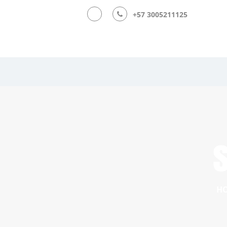
+57 3005211125
s
H