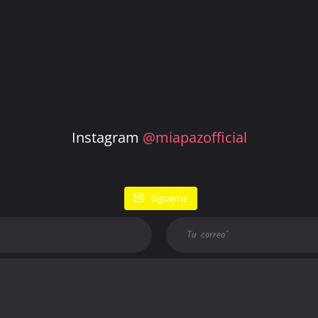
Instagram
@miapazofficial
Sígueme