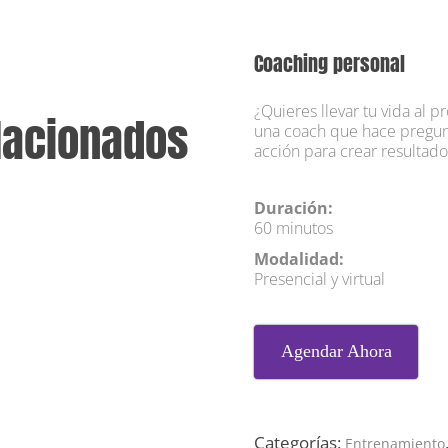
Coaching personal
¿Quieres llevar tu vida al p
lacionados
una coach que hace pregun
acción para crear resultados
Duración:
60 minutos
Modalidad:
Presencial y virtual
Agendar Ahora
Categorías:
Entrenamiento