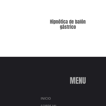
Hipnótica de balón
gástrico
MENU
INICIO
SOBRE MI